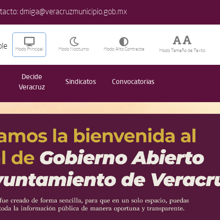
ntacto:
dmiga@veracruzmunicipio.gob.mx
ble
Modo Principal
Modo Nocturno
Modo Alto Contraste
Modo
Tamaño de Texto
Decide
Sindicatos
Convocatorias
Veracruz