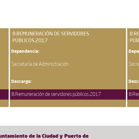
8.REMUNERACIÓN DE SERVIDORES
8.R
PÚBLICOS.2017
PÚB
Dependencia:
Depe
Secretaría de Administración
Secre
Descarga:
Desc
8.Remuneración de servidores públicos.2017
8.Re
untamiento de la Ciudad y Puerto de