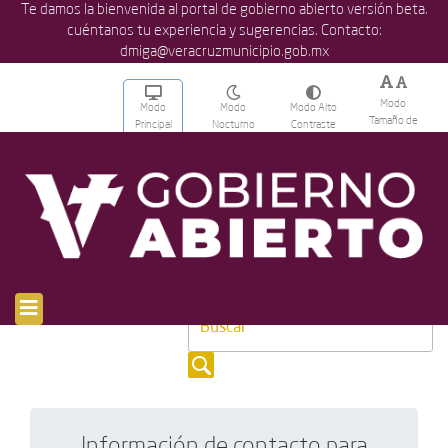
Te damos la bienvenida al portal de gobierno abierto versión beta.
cuéntanos tu experiencia y sugerencias. Contacto:
dmiga@veracruzmunicipio.gob.mx
Modo
Modo
Modo
Modo Alto
Tamaño de
Principal
Nocturno
Contraste
Texto
[breadcrumb]