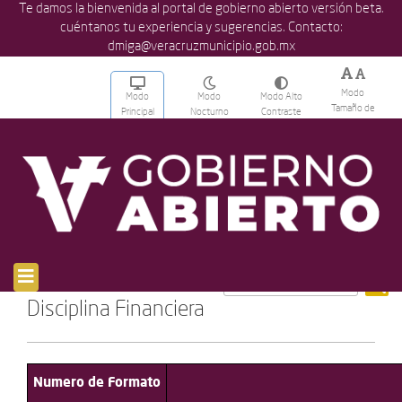
Te damos la bienvenida al portal de gobierno abierto versión beta.
cuéntanos tu experiencia y sugerencias. Contacto:
dmiga@veracruzmunicipio.gob.mx
Modo
Modo
Modo
Modo Alto
Tamaño de
Principal
Nocturno
Contraste
Texto
[breadcrumb]
Disciplina Financiera
Numero de Formato