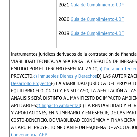
2021
Guía de Cumplimiento-LDF
2020
Guía de Cumplimiento-LDF
2019
Guia de Cumplimiento-LDF
Instrumentos jurídicos derivados de la contratación de fi
VIABILIDAD TÉCNICA, YA SEA PARA LA CREACIÓN DE INFRAE
EMITIDO POR EL TERCERO ESPECIALIZADO;
b) Dictamen Tercer
PROYECTO;
c) Inmuebles Bienes y Derechos
D) LAS AUTORIZAC
Desarrollo Proyecto
E) LA VIABILIDAD JURÍDICA DEL PROYECTO
EQUILIBRIO ECOLÓGICO Y, EN SU CASO, LA AFECTACIÓN A L
ANÁLISIS SERÁ DISTINTO AL MANIFIESTO DE IMPACTO AMBI
APLICABLES;
f) Impacto Ambiental
G) LA RENTABILIDAD Y EL 
Y APORTACIONES, EN NUMERARIO Y EN ESPECIE, DE LAS PAR
COSTO-BENEFICIO, DE VIABILIDAD ECONÓMICA Y FINANCIERA
A CABO EL PROYECTO MEDIANTE UN ESQUEMA DE ASOCIACIÓN
Conveniencia APP