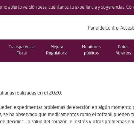
erno abierto versión beta. cuéntanos tu experiencia y sugerencias. Co
Panel de Control Accesi
Transparencia
Mejora
Monitores
Datos
Fiscal
Regulatoria
públicos
Abiertos
iliarias realizadas en el 2020.
eden experimentar problemas de erección en algún momento de s
os, se ha observado que medicamentos como el tofranil pueden te
e decidir “. La salud del corazón, el estrés y otros problemas 