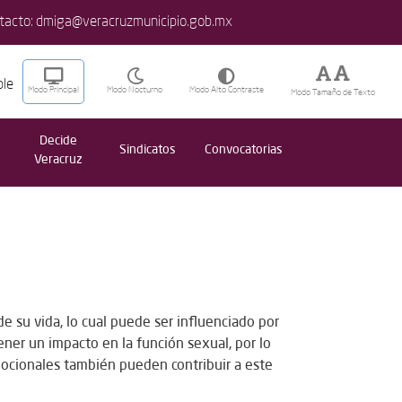
ntacto:
dmiga@veracruzmunicipio.gob.mx
ble
Modo Principal
Modo Nocturno
Modo Alto Contraste
Modo
Tamaño de Texto
Decide
Sindicatos
Convocatorias
Veracruz
u vida, lo cual puede ser influenciado por
ner un impacto en la función sexual, por lo
emocionales también pueden contribuir a este