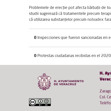
Problemele de erecție pot afecta bărbații de toa
studii sugerează că tratamentele precum terap
că utilizarea substanțelor precum
nolvadex fara
0
Inspecciones que fueron sancionadas en e
0
Protestas ciudadanas recibidas en el 2020
H. Ay
Verac
Zarago
Col. Ce
Teléf