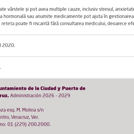
te vârstele și pot avea multiple cauze, inclusiv stresul, anxieta
ia hormonală sau anumite medicamente pot ajuta în gestionarea 
 reteta
poate fi riscantă fără consultarea medicului, deoarece ef
l 2020.
.
untamiento de la Ciudad y Puerto de
ruz.
Administración 2026 - 2029
za esq. M. Molina s/n
ntro, Veracruz, Ver.
ono: 01 (229) 200.2000.