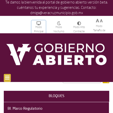
Te damos la bienvenida al portal de gobierno abierto versión beta.
cuéntanos tu experiencia y sugerencias. Contacto:
dmiga@veracruzmunicipio.gob.mx
Modo
Modo
Modo
Modo Alto
Tamaño de
Principal
Nocturno
Contraste
Texto
[breadcrumb]
BLOQUES
BI. Marco Regulatorio